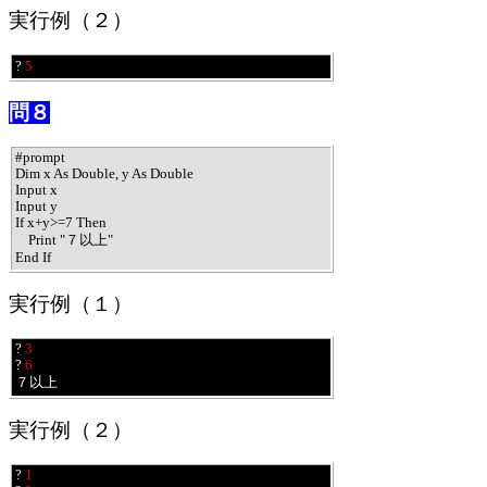
実行例（２）
? 
5
問８
#prompt

Dim x As Double, y As Double

Input x

Input y

If x+y>=7 Then

    Print "７以上"

End If
実行例（１）
? 
3
? 
6
７以上
実行例（２）
? 
1