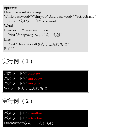
#prompt

Dim password As String

While password<>"sinryow" And password<>"activebasic"

    Input "パスワード>";password

Wend

If password="sinryow" Then

    Print "Sinryowさん，こんにちは"

Else

    Print "Discoversoftさん，こんにちは"

End If
実行例（１）
パスワード>? 
Sinryow
パスワード>? 
sinryoww
パスワード>? 
sinryow
Sinryowさん，こんにちは
実行例（２）
パスワード>? 
visualbasic
パスワード>? 
activebasic
Discoversoftさん，こんにちは