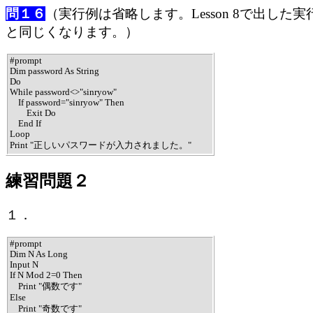
問１６
（実行例は省略します。Lesson 8で出した実
と同じくなります。）
#prompt

Dim password As String

Do

While password<>"sinryow"

    If password="sinryow" Then

        Exit Do

    End If

Loop

Print "正しいパスワードが入力されました。"
練習問題２
１．
#prompt

Dim N As Long

Input N

If N Mod 2=0 Then

    Print "偶数です"

Else

    Print "奇数です"
