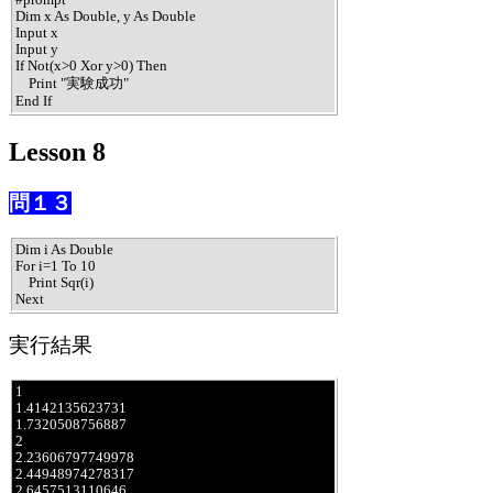
Dim x As Double, y As Double

Input x

Input y

If Not(x>0 Xor y>0) Then

    Print "実験成功"

End If
Lesson 8
問１３
Dim i As Double

For i=1 To 10

    Print Sqr(i)

Next
実行結果
1

1.4142135623731

1.7320508756887

2

2.23606797749978

2.44948974278317

2.6457513110646
