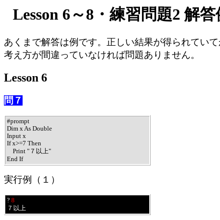
Lesson 6～8・練習問題2 解
あくまで解答は例です。正しい結果が得られていて
考え方が間違っていなければ問題ありません。
Lesson 6
問７
#prompt

Dim x As Double

Input x

If x>=7 Then

    Print "７以上"

End If
実行例（１）
? 
8
７以上