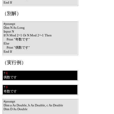
End If
（別解）
#prompt

Dim N As Long

Input N

If N Mod 2=1 Or N Mod 2=-1 Then

    Print "奇数です"

Else

    Print "偶数です"

End If
（実行例）
? 
6
偶数です
? 
9
奇数です
#prompt

Dim a As Double, b As Double, c As Double

Dim D As Double
