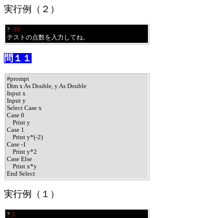
実行例（２）
? 
-30
テストの点数を入力してね。
問１１
#prompt

Dim x As Double, y As Double

Input x

Input y

Select Case x

Case 0

    Print y

Case 1

    Print y*(-2)

Case -1

    Print y*2

Case Else

    Print x*y

End Select
実行例（１）
? 
3