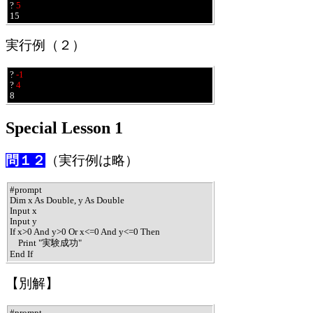
? 
5
15
実行例（２）
? 
-1
? 
4
8
Special Lesson 1
問１２
（実行例は略）
#prompt

Dim x As Double, y As Double

Input x

Input y

If x>0 And y>0 Or x<=0 And y<=0 Then

    Print "実験成功"

End If
【別解】
#prompt
