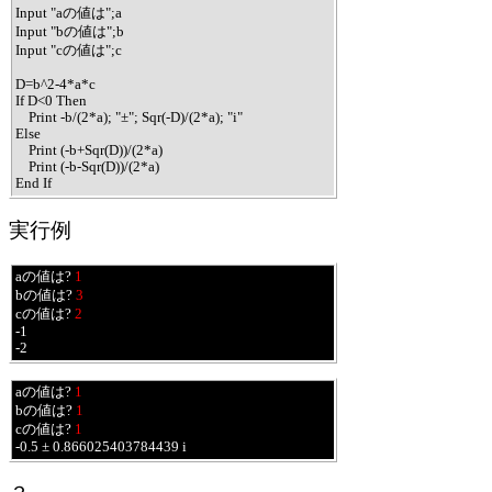
Input "aの値は";a

Input "bの値は";b

Input "cの値は";c

D=b^2-4*a*c

If D<0 Then

    Print -b/(2*a); "±"; Sqr(-D)/(2*a); "i"

Else

    Print (-b+Sqr(D))/(2*a)

    Print (-b-Sqr(D))/(2*a)

End If
実行例
aの値は? 
1
bの値は? 
3
cの値は? 
2
-1

-2
aの値は? 
1
bの値は? 
1
cの値は? 
1
-0.5 ± 0.866025403784439 i