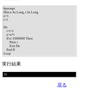
#prompt

Dim n As Long, i As Long

n=1

i=1

Do

    i=i+1

    n=n*i

    If n>1000000 Then

        Print i

        Exit Do

    End If

Loop
実行結果
10
戻る