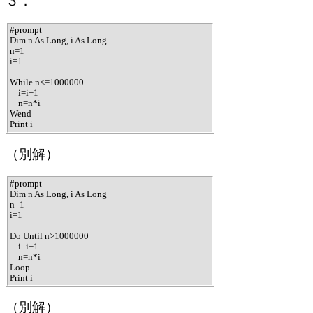
３．
#prompt

Dim n As Long, i As Long

n=1

i=1

While n<=1000000

    i=i+1

    n=n*i

Wend

Print i
（別解）
#prompt

Dim n As Long, i As Long

n=1

i=1

Do Until n>1000000

    i=i+1

    n=n*i

Loop

Print i
（別解）