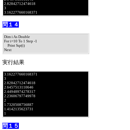
2.82842712474618

3

3.162277660168371
問１４
Dim i As Double

For i=10 To 1 Step -1

    Print Sqr(i)

Next
実行結果
3.162277660168371

3

2.82842712474618

2.6457513110646

2.44948974278317

2.23606797749978

2

1.7320508756887

1.4142135623731

1
問１５